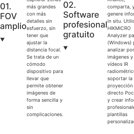
02.
01.
más grandes
comparta, 
Software
con más
genere inf
FOV
detalles sin
in situ. Util
profesional
amplio
esfuerzo, sin
HIKMICRO
gratuito
tener que
Analyzer p
▼
ajustar la
(Windows) 
▼
distancia focal.
analizar por
Se trata de un
imágenes y
cómodo
vídeos IR
dispositivo para
radiométric
llevar que
soportar la
permite obtener
proyección
imágenes de
directo Po
forma sencilla y
y crear inf
sin
profesional
complicaciones.
plantillas
personaliza