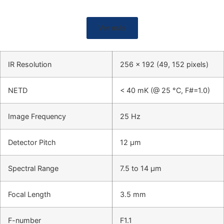
Ver más
IR Resolution
256 × 192 (49, 152 pixels)
NETD
< 40 mK (@ 25 °C, F#=1.0)
Image Frequency
25 Hz
Detector Pitch
12 μm
Spectral Range
7.5 to 14 μm
Focal Length
3.5 mm
F-number
F1.1