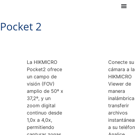
Pocket 2
La HIKMICRO
Conecte su
Pocket2 ofrece
cámara a l
un campo de
HIKMICRO
visión (FOV)
Viewer de
amplio de 50º x
manera
37,2º, y un
inalámbrica
zoom digital
transferir
continuo desde
archivos
1,0x a 4,0x,
instantáne
permitiendo
a su teléfon
capturar zonas
Analice,