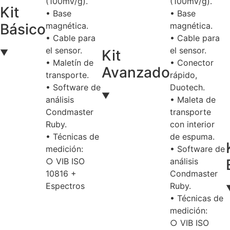
(100mV/g).
(100mV/g).
Kit
• Base
• Base
magnética.
magnética.
Básico
• Cable para
• Cable para
el sensor.
el sensor.
Kit
▼
• Maletín de
• Conector
Avanzado
transporte.
rápido,
• Software de
Duotech.
▼
análisis
• Maleta de
Condmaster
transporte
Ruby.
con interior
• Técnicas de
de espuma.
medición:
• Software de
○ VIB ISO
análisis
10816 +
Condmaster
Espectros
Ruby.
• Técnicas de
medición:
○ VIB ISO