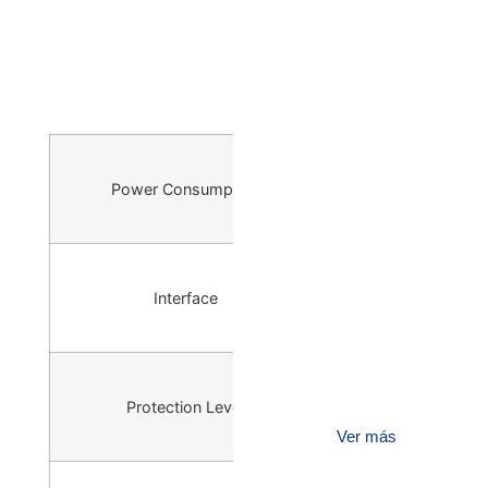
Yes
Power Consumption
-
Interface
IP54, IEC 6
Protection Level
Ver más
1 m (3.28 ft), IEC