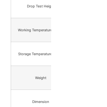
Drop Test Height
-20°C to 50°C ( -4°
Working Temperature Range
-20°C to 60°C ( -4°
Storage Temperature Range
-20°C to 60°C ( -4°
Weight
210.1 × 141.03 × 87
× 5.55 × 3.4
Dimension